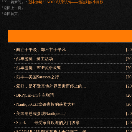
『下一篇新闻』：
烈丰游艇SEADOO试乘试驾——能达到的小目标
『返回上一页』
『返回首页』
向往于平淡，却不甘于平凡
[20
•
烈丰游艇 - 艇主活动
[20
•
烈丰游艇 - BRP试乘试驾
[20
•
烈丰—美国Sarasota之行
[20
•
爱好，是不受其他外界因素而停止的…
[20
•
BRP|Can-am车主联谊
[20
•
NautiqueG23拿铁家族的获奖大神
[20
•
美国副总统参观Nautique工厂
[20
•
Spark——最受家庭欢迎的入门级摩…
[20
•
SCARAB 255 图文赏析！干货来了，老…
[20
•