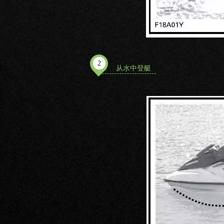
2
从水中登艇