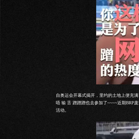
自奥运会开幕式揭开，里约的土地上便充满
唔 输 舌 蹭蹭蹭也去参加了~~~~近期B
活动。