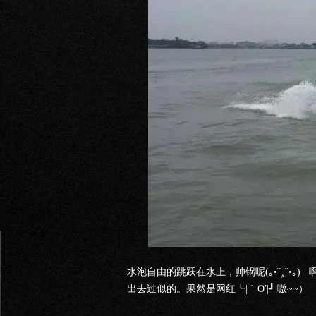
水泡自由的跳跃在水上，帅锅呢(｡•ˇ‸ˇ•｡
出去过似的。果然是网红┗|｀O′|┛ 嗷~~）