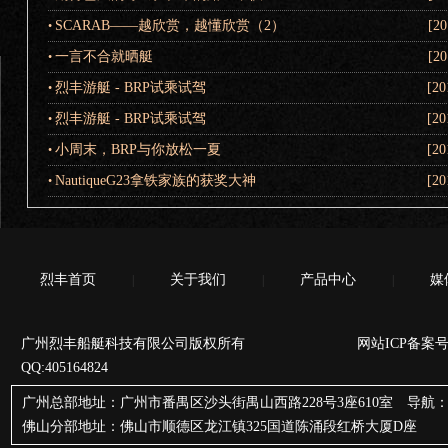
SCARAB——越欣赏，越懂欣赏（2）
[20
•
一言不合就晒艇
[20
•
烈丰游艇 - BRP试乘试驾
[20
•
烈丰游艇 - BRP试乘试驾
[20
•
小周末，BRP与你放松一夏
[20
•
NautiqueG23拿铁家族的获奖大神
[20
•
烈丰首页
关于我们
产品中心
媒
|
|
|
广州烈丰船艇科技有限公司版权所有 网站ICP备案号
QQ:405164824
广州总部地址：广州市番禺区沙头街禺山西路228号3座610室 导航：
佛山分部地址：佛山市顺德区龙江镇325国道陈涌段红桥大厦D座