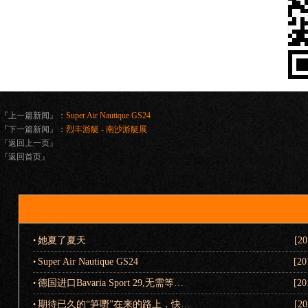
『上一篇新闻』：
Super Air Nautique GS24
『下一篇新闻』：
烈丰游艇 - 南沙游艇展
『返回上一页』
『返回首页』
她夏了夏天
[20
•
Super Air Nautique GS24
[20
•
德国进口Bavaria Sport 29,无需等…
[20
•
期待已久的“笋嘢”在来的路上，快…
[20
•