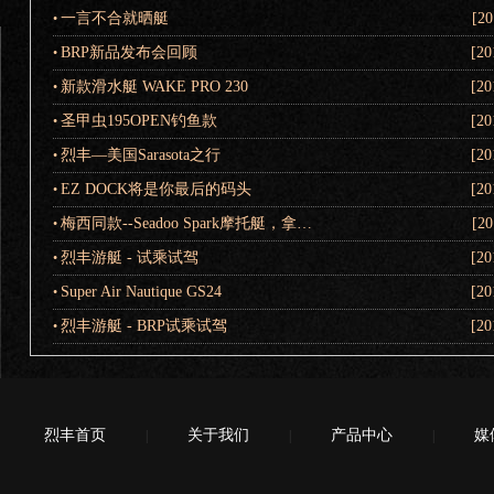
一言不合就晒艇
[20
•
BRP新品发布会回顾
[20
•
新款滑水艇 WAKE PRO 230
[20
•
圣甲虫195OPEN钓鱼款
[20
•
烈丰—美国Sarasota之行
[20
•
EZ DOCK将是你最后的码头
[20
•
梅西同款--Seadoo Spark摩托艇，拿…
[20
•
烈丰游艇 - 试乘试驾
[20
•
Super Air Nautique GS24
[20
•
烈丰游艇 - BRP试乘试驾
[20
•
烈丰首页
关于我们
产品中心
媒
|
|
|