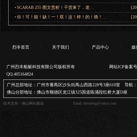
SCARAB 255 图文赏析！干货来了，老…
[20
•
你！可！能！缺！一！双！这！样！的！骑！…
[20
•
烈丰首页
关于我们
产品中心
媒
|
|
|
广州烈丰船艇科技有限公司版权所有 网站ICP备案号
QQ:405164824
广州总部地址：广州市番禺区沙头街禺山西路228号3座610室 导航：
佛山分部地址：佛山市顺德区龙江镇325国道陈涌段红桥大厦D座
技术支持：
佛山网站建设
Email: elvisdeng@yahoo.com